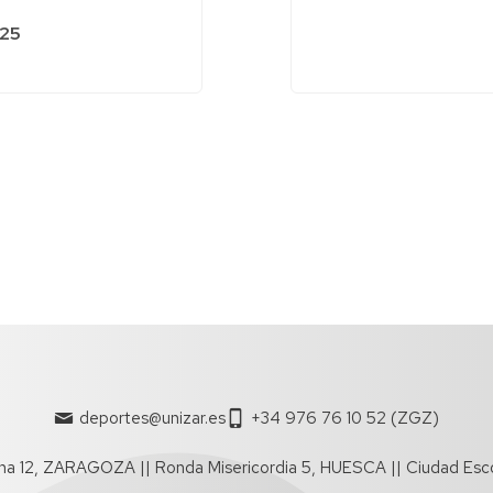
025
deportes@unizar.es
+34 976 76 10 52 (ZGZ)
a 12, ZARAGOZA || Ronda Misericordia 5, HUESCA || Ciudad Esc