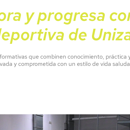
peonatos
materi
deport
ra y progresa co
aña
ersitarios
Taquil
eportiva de Uniz
s formativas que combinen conocimiento, práctica 
vada y comprometida con un estilo de vida saluda