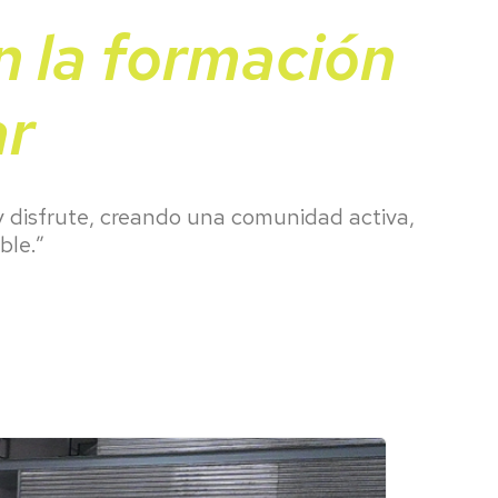
al
ivo
n la formación
las
ar
y disfrute, creando una comunidad activa,
ble.”