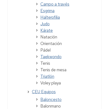
Campo a través
Esgrima
Halterofilia
Judo
Kárate
Natación
Orientación
Pádel
Taekwondo
Tenis
Tenis de mesa
Triatlón
Voley playa
CEU Equipos
Baloncesto
Balonmano