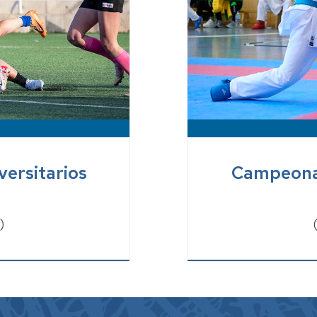
ersitarios
Campeonat
)