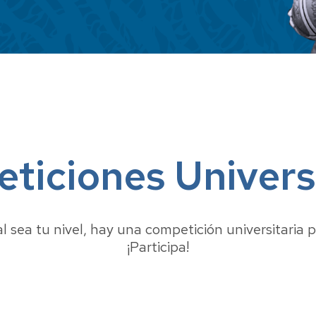
peonatos
materi
deport
aña
ersitarios
Taquil
ticiones Universi
 sea tu nivel, hay una competición universitaria pa
¡Participa!