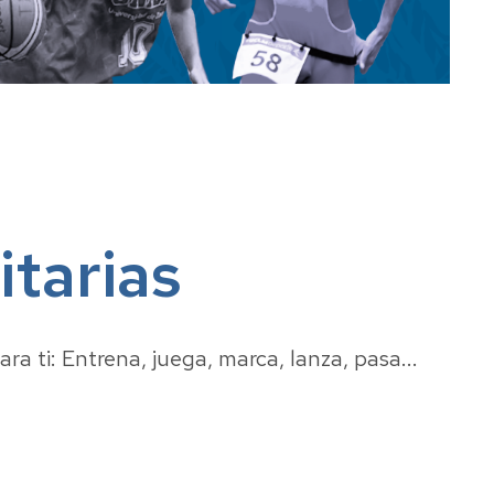
al
ivo
las
tarias
ra ti: Entrena, juega, marca, lanza, pasa...