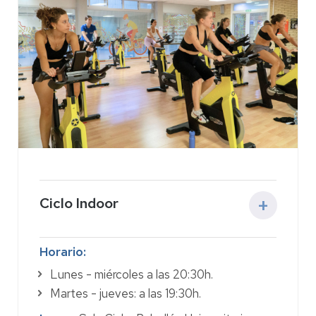
Ciclo Indoor
Actividad:
este entrenamiento guiado
Horario:
combina ciclismo indoor y música para
Lunes - miércoles a las 20:30h.
mejorar la resistencia cardiovascular y
Martes - jueves: a las 19:30h.
fortalecer el tren inferior. Los participantes
regulan su propia intensidad sobre bicicletas