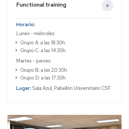
Functional training
Actividad:
este método seguro y efectivo
Horario:
tonifica el músculo, corrige la postura y
Lunes - miércoles:
fortalece abdomen y espalda en grupos
reducidos. Equilibra fuerza y flexibilidad
Grupo A: a las 18:30h.
reduciendo el estrés articular. Sus contenidos
Grupo C: a las 14:30h.
abarcan estabilidad perineal, respiración,
alineación, variaciones de intensidad con o
Martes - jueves:
sin material y análisis para la reeducación
Grupo B: a las 20:30h.
postural adaptada.
Grupo D: a las 17:30h.
Precio:
55 €
Lugar:
Sala Azul, Pabellón Universitario CSF.