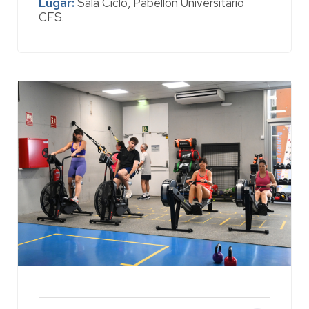
Lugar:
Sala Ciclo, Pabellón Universitario
estáticas, simulando rutas de montaña y
CFS.
llanos mediante variaciones de pedaleo y
postura, integrando un calentamiento inicial,
una fase principal interactiva y diversión.
Precio:
73 €