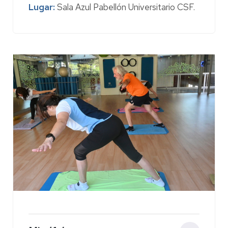
requerir experiencia previa. Tras el
Lugar:
Sala Azul Pabellón Universitario CSF.
calentamiento, combina trabajo
cardiovascular y ejercicios localizados,
realizándose de pie, en colchoneta o
utilizando materiales auxiliares específicos.
Precio:
73 €