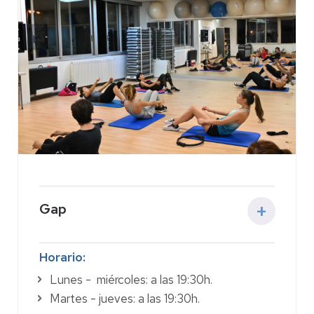
Gap
Actividad:
entrenamiento de gimnasia
Horario:
localizada diseñado para tonificar la zona
Lunes - miércoles: a las 19:30h.
media y el tren inferior, abarcando de forma
Martes - jueves: a las 19:30h.
completa glúteos, abdominales y piernas sin