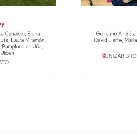
by
ota Canalejo, Elena
Guillermo Andrés,
auta, Laura Miramón,
David Liarte, Mar
en Pamplona de Uña,
libarri
🎖
UNIZAR BRO
ATO