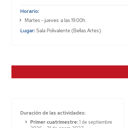
Actividad:
este método seguro y efectivo tonifica
Horario:
la postura y fortalece abdomen y espalda en grupos
Martes - jueves: a las 19:00h.
fuerza y flexibilidad reduciendo el estrés articular.
abarcan estabilidad perineal, respiración, alineació
Lugar:
Sala Polivalente (Bellas Artes).
intensidad con o sin material y análisis para la reed
adaptada.
Precio:
98 €
Duración de las actividades:
Primer cuatrimestre:
1 de septiembre