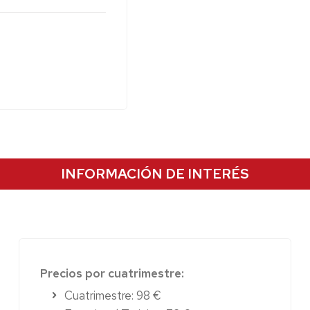
 el músculo, corrige
 reducidos. Equilibra
 Sus contenidos
n, variaciones de
ucación postural
INFORMACIÓN DE INTERÉS
Precios por cuatrimestre:
Cuatrimestre: 98 €