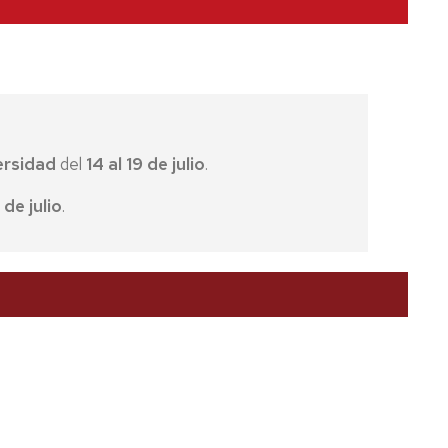
al
ivo
las
versidad
del
14 al 19 de julio
.
 de julio
.