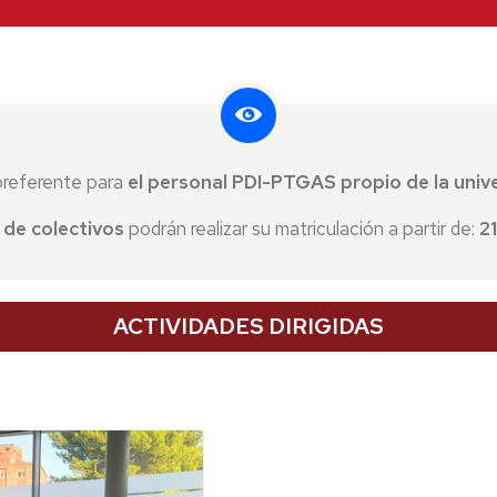
peonatos
materi
deport
aña
ersitarios
Taquil
 preferente para
el personal PDI-PTGAS propio de la uni
 de colectivos
podrán realizar su matriculación a partir de:
21
ACTIVIDADES DIRIGIDAS