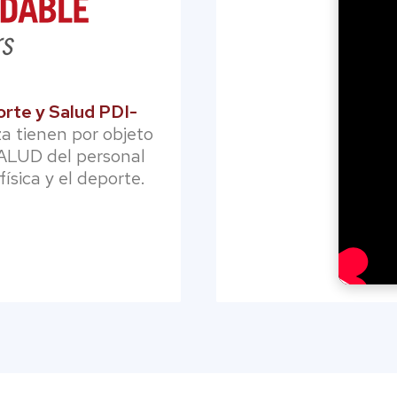
rte y Salud PDI-
a tienen por objeto
SALUD del personal
ísica y el deporte.