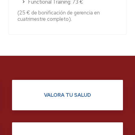
Functional Training: 73 €
(25 € de bonificación de gerencia en
cuatrimestre completo).
VALORA TU SALUD