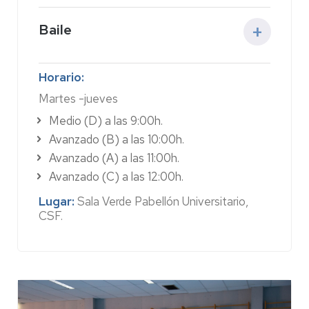
Baile
Actividad:
esta propuesta musical es una
Horario:
manera muy divertida de mantenerse en
Martes -jueves
forma y disfrutar en compañía. Mediante
sencillas coreografías grupales y por parejas,
Medio (D) a las 9:00h.
mejora el equilibrio, la coordinación, la
Avanzado (B) a las 10:00h.
autoestima y el ritmo. Los contenidos
Avanzado (A) a las 11:00h.
incluyen bailes en línea y modernos que
Avanzado (C) a las 12:00h.
optimizan el estado físico general.
Precio:
73 €
Lugar:
Sala Verde Pabellón Universitario,
CSF.
➤
Vídeo demostrativo