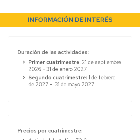
braza, favoreciendo el dominio corporal, la
coordinación y respiración.
INFORMACIÓN DE INTERÉS
Precio:
129,50 €
Duración de las actividades:
Primer cuatrimestre:
21 de septiembre
2026 - 31 de enero 2027
Segundo cuatrimestre:
1 de febrero
de 2027 - 31 de mayo 2027
Precios por cuatrimestre: