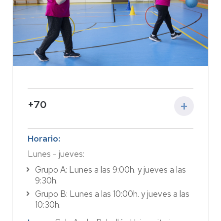
+70
Actividad:
Este programa, en colaboración
Horario:
con GENUD, ofrece dos sesiones semanales
Lunes - jueves:
adaptadas a personas mayores frágiles o con
movilidad reducida, bajo supervisión
Grupo A: Lunes a las 9:00h. y jueves a las
profesional. Su objetivo es mejorar la salud,
9:30h.
condición física y capacidad funcional
Grupo B: Lunes a las 10:00h. y jueves a las
mediante ejercicios seguros de fuerza,
10:30h.
equilibrio, resistencia, coordinación, movilidad