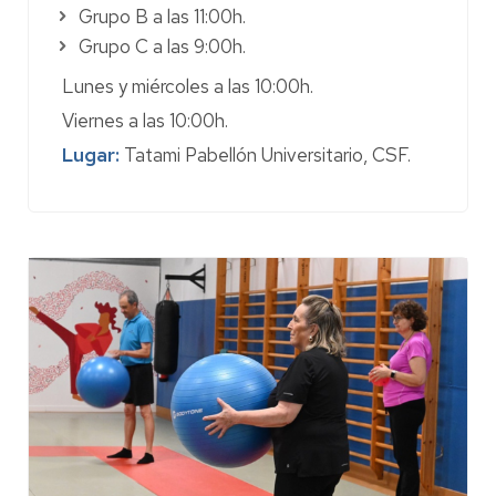
corporal, la educación postural y la
Grupo B a las 11:00h.
readaptación motriz y física, ayuda a
Grupo C a las 9:00h.
desarrollar hábitos saludables e incrementar
la calidad del ejercicio físico sistemático.
Lunes y miércoles a las 10:00h.
Precio:
73 €
Viernes a las 10:00h.
➤
Vídeo demostrativo
Lugar:
Tatami Pabellón Universitario, CSF.