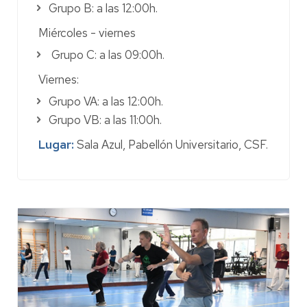
postural, modificaciones para diversas
Grupo B: a las 12:00h.
tipologías y vuelta a la calma con corrección
individualizada.
Miércoles - viernes
Precio:
73 € / 36,5 € viernes
Grupo C: a las 09:00h.
➤
Vídeo demostrativo
Viernes:
Grupo VA: a las 12:00h.
Grupo VB: a las 11:00h.
Lugar:
Sala Azul, Pabellón Universitario, CSF.