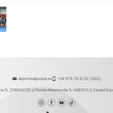
deportes@unizar.es
+34 976 76 10 52 (ZGZ)
a 12, ZARAGOZA || Ronda Misericordia 5, HUESCA || Ciudad Esc