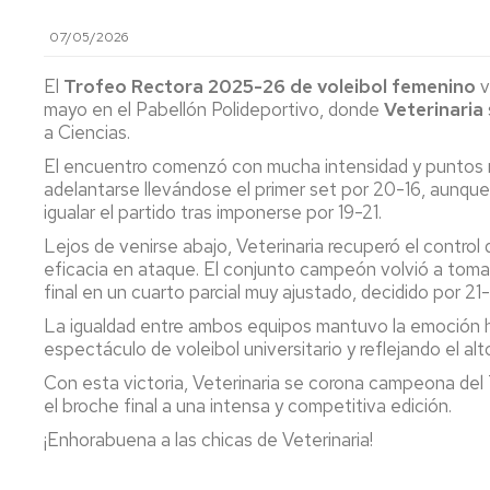
ECTS
➝
Zaragoza
Huesca
Acceso
Cam
07/05/2026
Piscinas
de
Ayudas
Más
Personal
Más
Esp
Económicas
El
Trofeo Rectora 2025-26 de voleibol femenino
v
55
Saludable
55
Univ
a
¿Quién
mayo en el Pabellón Polideportivo, donde
Veterinaria
➝
Teruel
Huesca
Estudiantes
puede
a Ciencias.
tener
la
Personal
Más
Normativa
El encuentro comenzó con mucha intensidad y puntos mu
TD?
Saludable
55
sobre
adelantarse llevándose el primer set por 20-16, aunque
Zaragoza
Teruel
devoluciones
igualar el partido tras imponerse por 19-21.
Más
Protocolo
Lejos de venirse abajo, Veterinaria recuperó el contro
55
accidentes
eficacia en ataque. El conjunto campeón volvió a tomar 
Zaragoza
final en un cuarto parcial muy ajustado, decidido por 21-
Seguro
La igualdad entre ambos equipos mantuvo la emoción ha
Escolar
espectáculo de voleibol universitario y reflejando el al
Protección
Con esta victoria, Veterinaria se corona campeona del
de
el broche final a una intensa y competitiva edición.
datos
¡Enhorabuena a las chicas de Veterinaria!