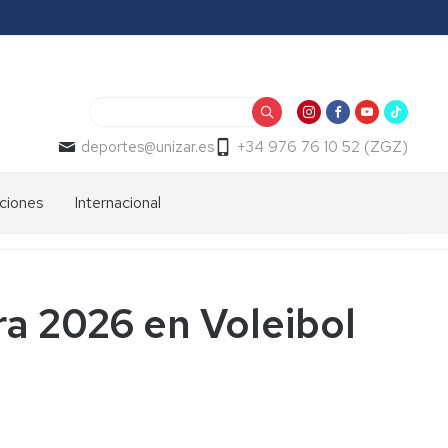
Buscar
deportes@unizar.es
+34 976 76 10 52 (ZGZ)
aciones
Internacional
aciones
aciones
Climb
a
United
o
aciones
Competiciones
ora 2026 en Voleibol
oza
Internacionales
vas
s
aciones
os
ud