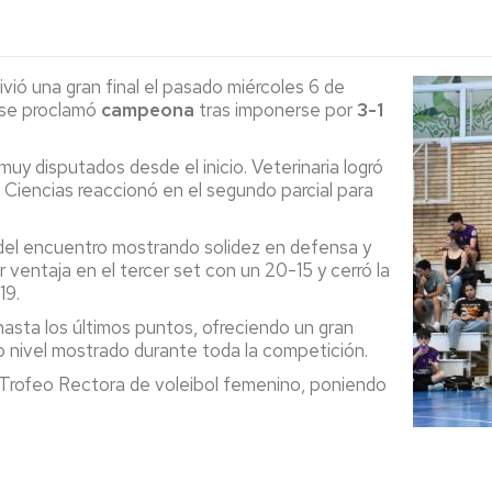
de
peonatos
materi
deport
aña
ivió una gran final el pasado miércoles 6 de
ersitarios
Taquil
se proclamó
campeona
tras imponerse por
3-1
y disputados desde el inicio. Veterinaria logró
 Ciencias reaccionó en el segundo parcial para
l del encuentro mostrando solidez en defensa y
ventaja en el tercer set con un 20-15 y cerró la
19.
sta los últimos puntos, ofreciendo un gran
to nivel mostrado durante toda la competición.
 Trofeo Rectora de voleibol femenino, poniendo