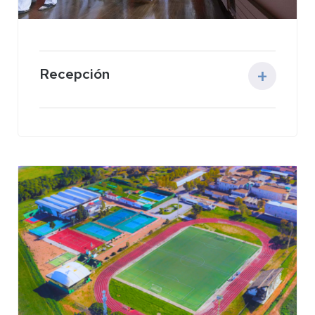
Recepción
Fecha
:
23 de febrero de 2026.
Horario:
19:00-21:00.
Lugar:
Salón de Grados de la Facultad de
Medicina y Ciencias de la Salud de la UEx.
Documentación requerida:
DNI, pasaporte o carné de conducir.
Certificado de matrícula y seguro escolar.