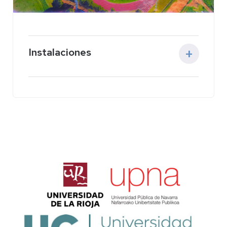
Instalaciones
Campus Universitario de Badajoz
:
Pabellón Universitario
y circuito de
orientación.
Prueba del Barco Dragón:
Pantalán del
margen derecho del río Guadiana.