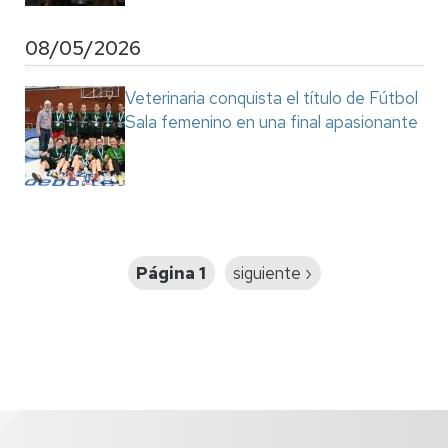
08/05/2026
Veterinaria conquista el título de Fútbol
Sala femenino en una final apasionante
Paginación
Página 1
Siguiente
siguiente ›
página