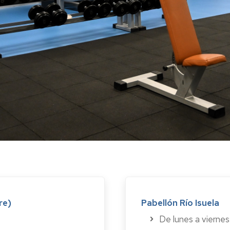
re)
Pabellón Río Isuela
De lunes a viernes: