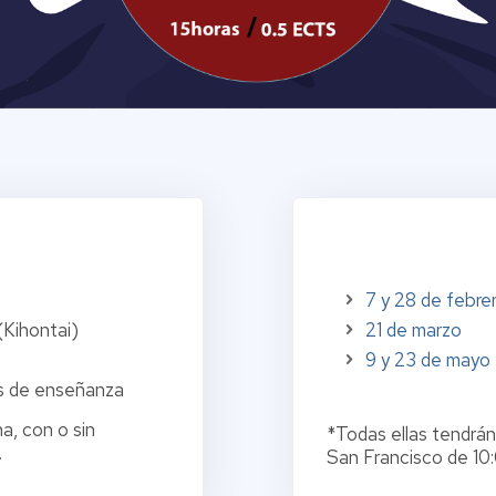
7 y 28 de febre
Kihontai)
21 de marzo
9 y 23 de mayo
és de enseñanza
a, con o sin
*Todas ellas tendrán
.
San Francisco de 10: