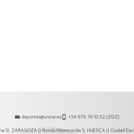
deportes@unizar.es
+34 976 76 10 52 (ZGZ)
a 12, ZARAGOZA || Ronda Misericordia 5, HUESCA || Ciudad Esc