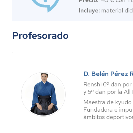
Precio:
45 € con TD
Incluye:
material did
Profesorado
D. Belén Pérez 
Renshi 6º dan por
y 5º dan por la A
Maestra de kyudo y
Fundadora e impuls
ámbitos deportivos,