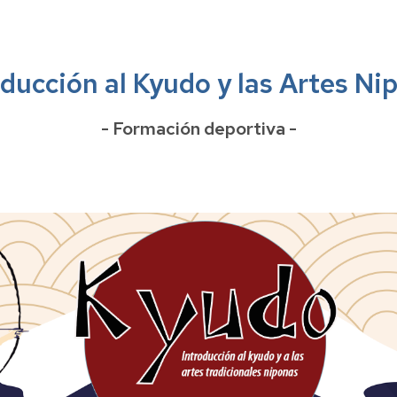
peonatos
materi
deport
aña
ersitarios
Taquil
oducción al Kyudo y las Artes Ni
- Formación deportiva -